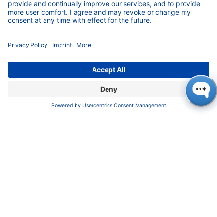
COMPANY
News
About us
Contact
Career
Corporate Social Responsibility