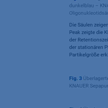
dunkelblau – KNA
Oligonukleotidsä
Die Säulen zeigen
Peak zeigte die 
der Retentionsze
der stationären 
Partikelgröße er
Fig. 3
Überlagert
KNAUER Sepapure 