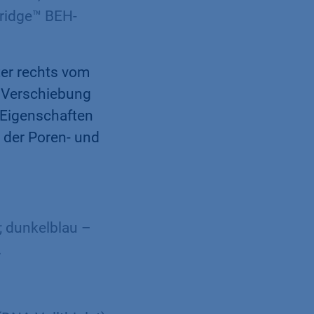
Bridge™ BEH-
ter rechts vom
e Verschiebung
 Eigenschaften
 der Poren- und
 dunkelblau –
.