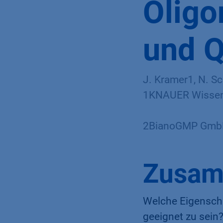
Oligo
und Q
J. Kramer1, N. S
1KNAUER Wissens
2BianoGMP GmbH,
Zusam
Welche Eigenscha
geeignet zu sein