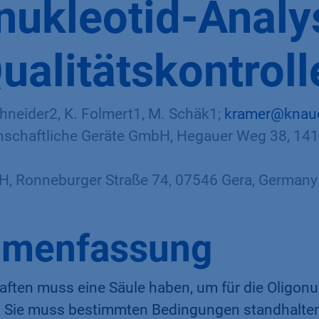
nukleotid-Analy
ualitätskontroll
chneider2, K. Folmert1, M. Schäk1;
kramer@knaue
chaftliche Geräte GmbH, Hegauer Weg 38, 141
 Ronneburger Straße 74, 07546 Gera, Germany​
menfassung
ften muss eine Säule haben, um für die Oligonu
? Sie muss bestimmten Bedingungen standhalten