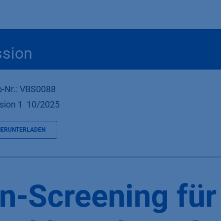
Produkte
OEM
Store
Blog
Veranstaltungen
Support
ssion
-Nr.: VBS0088
sion 1 10/2025
HERUNTERLADEN
n-Screening für