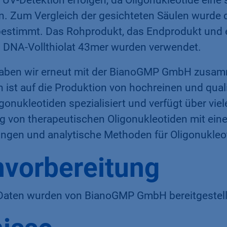
 UV-Detektion erfolgen, da Oligonukleotide eine
n. Zum Vergleich der gesichteten Säulen wurde d
bestimmt. Das Rohprodukt, das Endprodukt und e
 DNA-Vollthiolat 43mer wurden verwendet.
 haben wir erneut mit der BianoGMP GmbH zusam
ist auf die Produktion von hochreinen und quali
onukleotiden spezialisiert und verfügt über vie
ng von therapeutischen Oligonukleotiden mit ei
ngen und analytische Methoden für Oligonukleo
vorbereitung
Daten wurden von BianoGMP GmbH bereitgestell