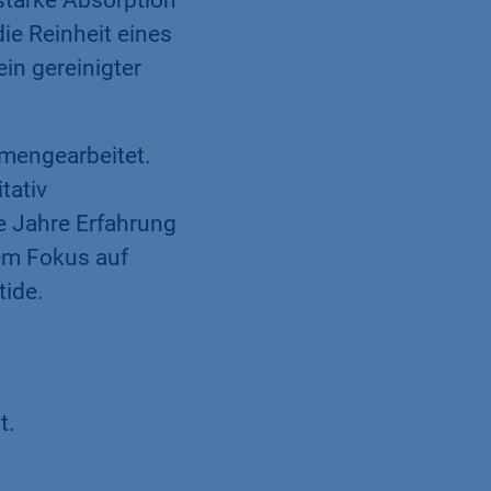
 starke Absorption
ie Reinheit eines
in gereinigter
mengearbeitet.
tativ
le Jahre Erfahrung
nem Fokus auf
tide.
t.