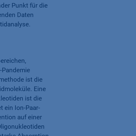
der Punkt für die
genden Daten
tidanalyse.
ereichen,
na-Pandemie
methode ist die
idmoleküle. Eine
eotiden ist die
 ein Ion-Paar-
ntion auf einer
Oligonukleotiden