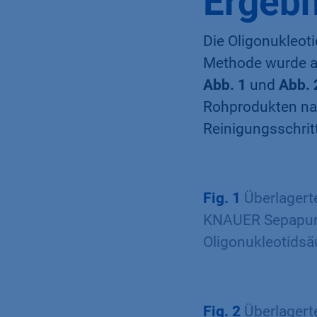
Ergebn
Die Oligonukleot
Methode wurde a
Abb. 1
und
Abb. 
Rohprodukten nac
Reinigungsschrit
Fig. 1
Überlagert
KNAUER Sepapure®
Oligonukleotidsä
Fig. 2
Überlagert