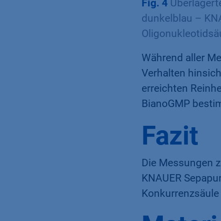
Fig. 4
Überlagert
dunkelblau – KNA
Oligonukleotidsä
Während aller Me
Verhalten hinsic
erreichten Reinhe
BianoGMP besti
Fazit
Die Messungen ze
KNAUER Sepapure 
Konkurrenzsäule 