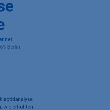
se
e
r.net
63 Berlin
kleotidanalyse
, wie erhöhten