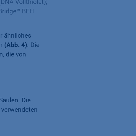
NA Vollthiolat);
XBridge™ BEH
r ähnliches
en
(Abb. 4)
. Die
n, die von
Säulen. Die
g verwendeten