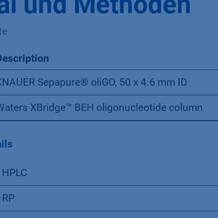
al und Methoden
te
Description
KNAUER Sepapure® oliGO, 50 x 4.6 mm ID
Waters XBridge™ BEH oligonucleotide column
ils
HPLC
RP