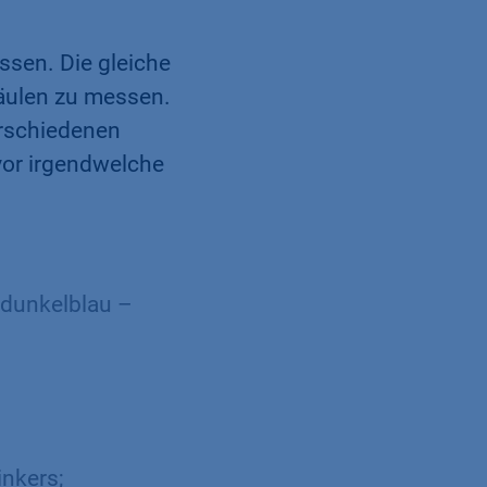
sen. Die gleiche
äulen zu messen.
erschiedenen
vor irgendwelche
dunkelblau –
nkers;