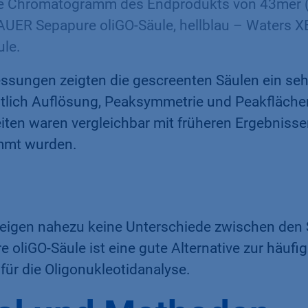
e Chromatogramm des Endprodukts von 43mer (D
UER Sepapure oliGO-Säule, hellblau – Waters 
ule.
ssungen zeigten die gescreenten Säulen ein seh
htlich Auflösung, Peaksymmetrie und Peakfläch
iten waren vergleichbar mit früheren Ergebnisse
mmt wurden.
igen nahezu keine Unterschiede zwischen den 
oliGO-Säule ist eine gute Alternative zur häufi
für die Oligonukleotidanalyse.