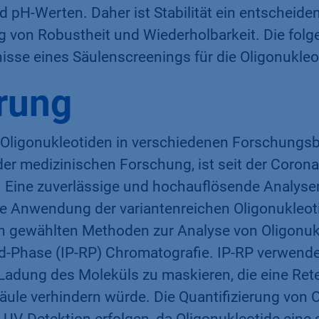
pH-Werten. Daher ist Stabilität ein entscheiden
g von Robustheit und Wiederholbarkeit. Die fol
isse eines Säulenscreenings für die Oligonukleo
rung
 Oligonukleotiden in verschiedenen Forschungsb
der medizinischen Forschung, ist seit der Coro
 Eine zuverlässige und hochauflösende Analyse
de Anwendung der variantenreichen Oligonukleot
n gewählten Methoden zur Analyse von Oligonukl
d-Phase (IP-RP) Chromatografie. IP-RP verwendet
Ladung des Moleküls zu maskieren, die eine Rete
äule verhindern würde. Die Quantifizierung von 