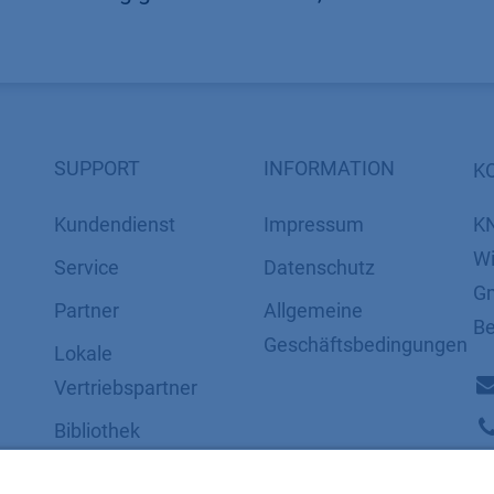
SUPPORT
INFORMATION
K
Kundendienst
Impressum
K
Wi
Service
Datenschutz
Gm
Partner
​​​​​​​​​​​​​​​​​Allgemeine
Be
Geschäftsbedingungen
Lokale
Vertriebspartner
Bibliothek
FAQ