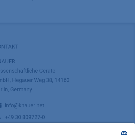
ONTAKT
NAUER
ssenschaftliche Geräte
bH, Hegauer Weg 38, 14163
rlin, Germany
​​​​​​​​​​​​​​i​n​f​o​@​k​n​a​u​e​r​.​n​e​t
+49 30 809727-0