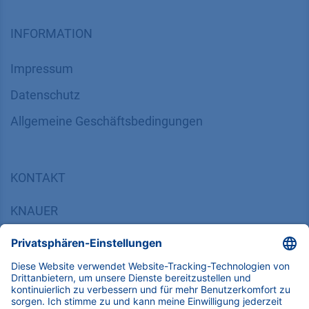
INFORMATION
Impressum
Datenschutz
​​​​​​​​​​​​​​​​​Allgemeine Geschäftsbedingungen
KONTAKT
K
NAUER
Wissenschaftliche Geräte GmbH, Hegauer Weg 38,
14163 Berlin, Germany
​​​​​​​​​​​​​​i​n​f​o​@​k​n​a​u​e​r​.​n​e​t