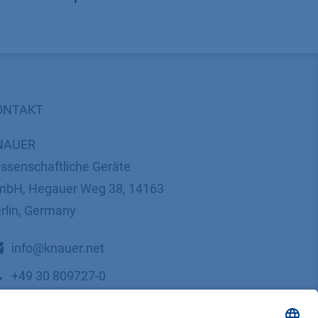
ONTAKT
NAUER
ssenschaftliche Geräte
bH, Hegauer Weg 38, 14163
rlin, Germany
​​​​​​​​​​​​​​i​n​f​o​@​k​n​a​u​e​r​.​n​e​t
+49 30 809727-0