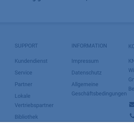
SUPPORT
INFORMATION
K
Kundendienst
Impressum
K
Wi
Service
Datenschutz
Gm
Partner
​​​​​​​​​​​​​​​​​Allgemeine
Be
Geschäftsbedingungen
Lokale
Vertriebspartner
Bibliothek
FAQ