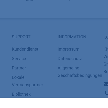
SUPPORT
INFORMATION
K
Kundendienst
Impressum
K
Wi
Service
Datenschutz
Gm
Partner
​​​​​​​​​​​​​​​​​Allgemeine
Be
Geschäftsbedingungen
Lokale
Vertriebspartner
Bibliothek
FAQ