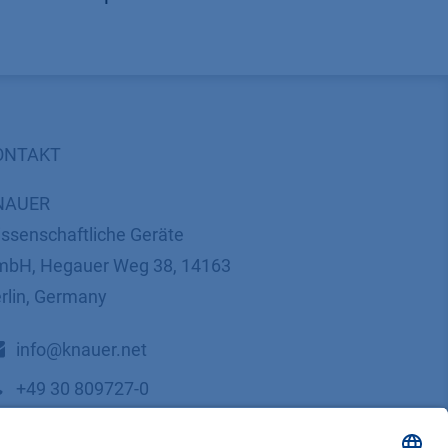
ONTAKT
NAUER
ssenschaftliche Geräte
bH, Hegauer Weg 38, 14163
rlin, Germany
​​​​​​​​​​​​​​i​n​f​o​@​k​n​a​u​e​r​.​n​e​t
+49 30 809727-0