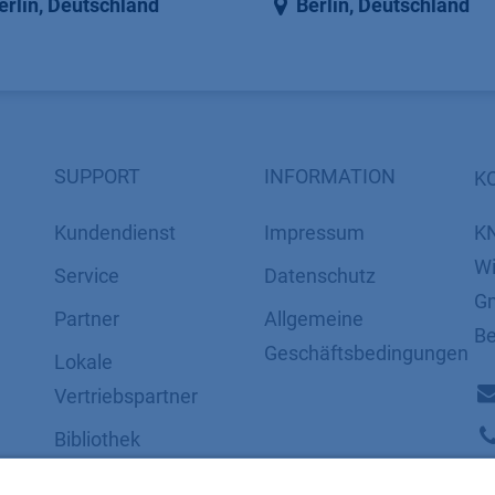
erlin
,
Deutschland
Berlin
,
Deutschland
SUPPORT
INFORMATION
K
Kundendienst
Impressum
K
Wi
Service
Datenschutz
Gm
Partner
​​​​​​​​​​​​​​​​​Allgemeine
Be
Geschäftsbedingungen
Lokale
Vertriebspartner
Bibliothek
FAQ