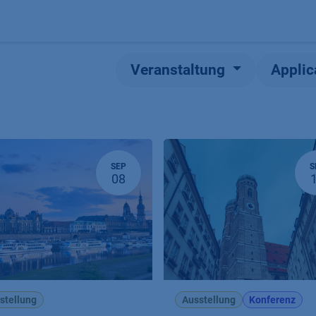
Produkte
OEM
Store
Blog
Veranstaltungen
Support
Veranstaltung
Applic
SEP
S
08
stellung
Ausstellung
Konferenz