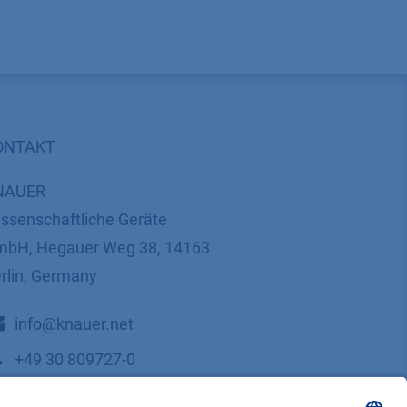
ONTAKT
NAUER
ssenschaftliche Geräte
bH, Hegauer Weg 38, 14163
rlin, Germany
​​​​​​​​​​​​​​i​n​f​o​@​k​n​a​u​e​r​.​n​e​t
+49 30 809727-0