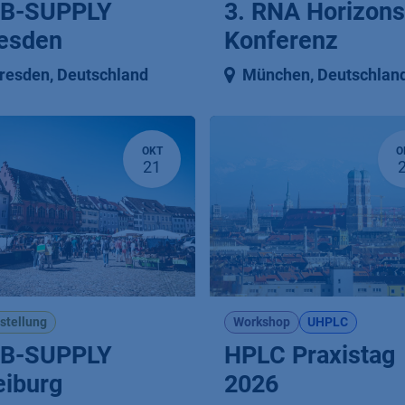
B-SUPPLY
3. RNA Horizons
esden
Konferenz
resden
,
Deutschland
München
,
Deutschlan
OKT
O
21
stellung
Workshop
UHPLC
B-SUPPLY
HPLC Praxistag
eiburg
2026