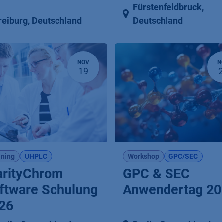
Fürstenfeldbruck
,
reiburg
,
Deutschland
Deutschland
NOV
N
19
ining
UHPLC
Workshop
GPC/SEC
arityChrom
GPC & SEC
ftware Schulung
Anwendertag 20
26