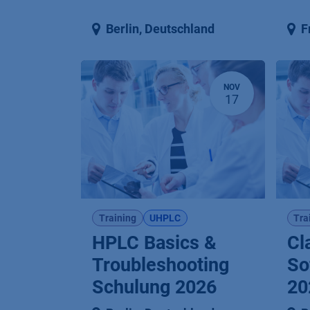
Berlin
,
Deutschland
F
NOV
17
Training
UHPLC
Tra
HPLC Basics &
Cl
Troubleshooting
So
Schulung 2026
20