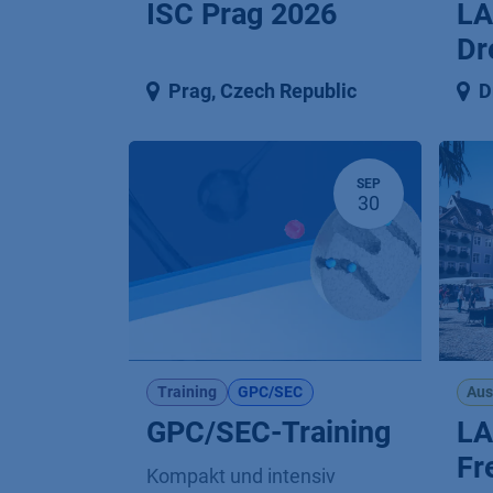
ISC Prag 2026
LA
Dr
Prag
,
Czech Republic
D
SEP
30
Training
GPC/SEC
Aus
GPC/SEC-Training
LA
Fr
Kompakt und intensiv