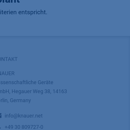
terien entspricht.
ONTAKT
NAUER
ssenschaftliche Geräte
bH, Hegauer Weg 38, 14163
rlin, Germany
​​​​​​​​​​​​​​i​n​f​o​@​k​n​a​u​e​r​.​n​e​t
+49 30 809727-0