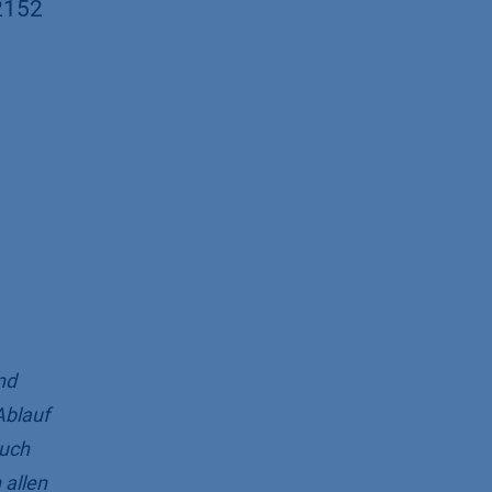
2152
nd
Ablauf
ruch
 allen