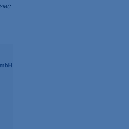
h YMC
GmbH