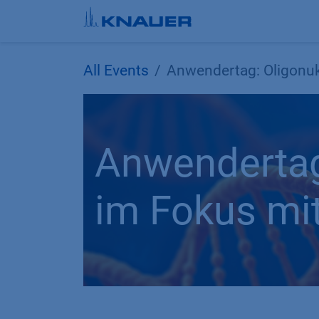
Skip to Content
All Events
Anwendertag: Oligonuk
Anwendertag
im Fokus mi