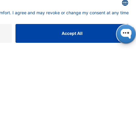
ONTACT
NAUER
ssenschaftliche Geräte
bH, Hegauer Weg 38, 14163
rlin, Germany
​​​​​​​​​​​​​​i​n​f​o​@​k​n​a​u​e​r​.​n​e​t
+49 30 809727-0