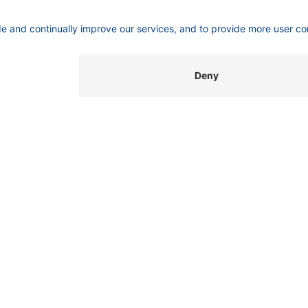
SUPPORT
INFORMATION
C
Customer Service
Imprint
K
Wi
Service
​​​​​​​​​​​​P​r​i​v​a​c​y​ ​P​o​l​i​cy
Gm
Partner
​​​​​​​​​​​​​​​​​T​e​r​m​s​ ​&​ ​C​o​n​d​i​t​i​o​n​s
Be
Local Distributors
Library
FAQ
Certif​icates