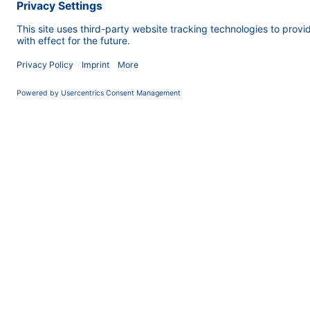
COMPANY
News
About us
Contact
Career
Corporate Social
Responsibility