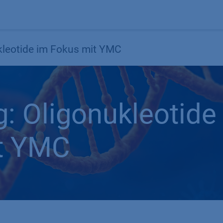
Products
OEM
Store
Blog
Events
Supp
leotide im Fokus mit YMC
: Oligonukleotide
t YMC