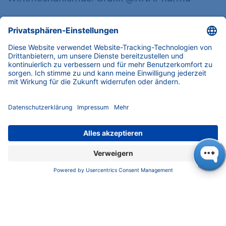
Die Erwartungen waren klar: funktionierendes
Gene-Silencing.
Die ersten Ergebnisse waren zunächst
ernüchternd: Kein signifikantes Silencing
nachweisbar (48 h)
Zweiter Ansatz: Kleine Änderungen, großer
Effekt
Doch anstatt es dabei zu belassen, haben wir
den Versuch gezielt angepasst:
Verwendung von 1 Woche gelagerten LNPs
(4 °C)
Transfektion in serumhaltigem